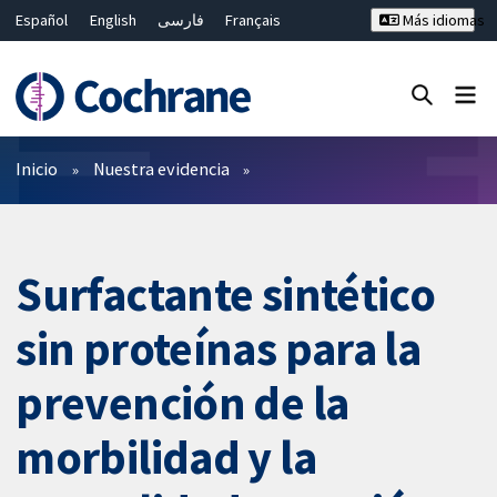
Español
English
فارسی
Français
Más idiomas
Русский
Hrvatski
Deutsch
Bahasa Malaysia
ไทย
繁體中文
简体中文
Cerrar búsqueda ✖
Filtros
Inicio
Nuestra evidencia
Surfactante sintético
sin proteínas para la
prevención de la
morbilidad y la