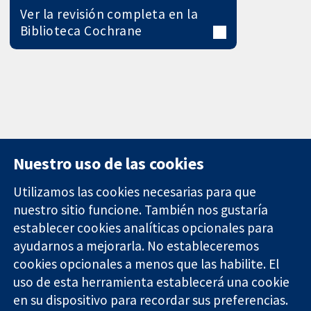
Ver la revisión completa en la
Biblioteca Cochrane
Nuestro uso de las cookies
Utilizamos las cookies necesarias para que
nuestro sitio funcione. También nos gustaría
11-13 Cavendish
Contacto
establecer cookies analíticas opcionales para
Square
Noticias
ayudarnos a mejorarla. No estableceremos
Evidencia fiable.
Londres
Prensa
Decisiones
cookies opcionales a menos que las habilite. El
W1G 0AN
Sobre
informadas.
Reino Unido
nosotros
uso de esta herramienta establecerá una cookie
Mejor salud.
Empleo
en su dispositivo para recordar sus preferencias.
Cochrane