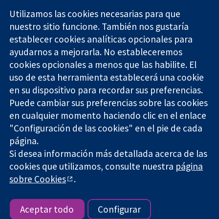
Utilizamos las cookies necesarias para que
nuestro sitio funcione. También nos gustaría
11-13 Cavendish
Contacto
establecer cookies analíticas opcionales para
Square
Noticias
ayudarnos a mejorarla. No estableceremos
Evidencia fiable.
Londres
Prensa
Decisiones
cookies opcionales a menos que las habilite. El
W1G 0AN
Sobre
informadas.
Reino Unido
nosotros
uso de esta herramienta establecerá una cookie
Mejor salud.
Empleo
en su dispositivo para recordar sus preferencias.
Cochrane
Puede cambiar sus preferencias sobre las cookies
Library
en cualquier momento haciendo clic en el enlace
"Configuración de las cookies" en el pie de cada
página.
The Cochrane Collaboration is a charity (no. 1045921) and a
Si desea información más detallada acerca de las
company limited by guarantee (no. 03044323) registered in
cookies que utilizamos, consulte nuestra
página
England & Wales. VAT registration number GB 718 2127 49.
sobre Cookies
.
Copyright © 2026 The Cochrane Collaboration
Términos y condiciones del sitio web
|
Responsabilidades
|
Privacidad
|
Política de cookies
|
Configuración de cookies
Aceptar todo
Configurar