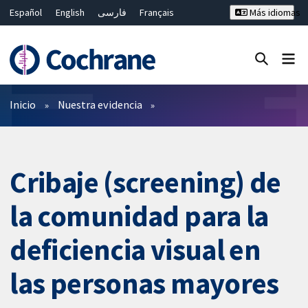
Español
English
فارسی
Français
Más idiomas
Русский
Hrvatski
Deutsch
Bahasa Malaysia
ไทย
繁體中文
简体中文
Cerrar búsqueda ✖
Filtros
Inicio
Nuestra evidencia
Cribaje (screening) de
la comunidad para la
deficiencia visual en
las personas mayores