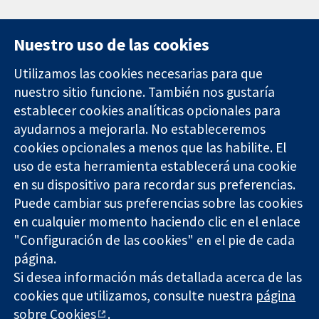
Nuestro uso de las cookies
Utilizamos las cookies necesarias para que
nuestro sitio funcione. También nos gustaría
11-13 Cavendish
Contacto
establecer cookies analíticas opcionales para
Square
Noticias
ayudarnos a mejorarla. No estableceremos
Evidencia fiable.
Londres
Prensa
Decisiones
cookies opcionales a menos que las habilite. El
W1G 0AN
Sobre
informadas.
Reino Unido
nosotros
uso de esta herramienta establecerá una cookie
Mejor salud.
Empleo
en su dispositivo para recordar sus preferencias.
Cochrane
Puede cambiar sus preferencias sobre las cookies
Library
en cualquier momento haciendo clic en el enlace
"Configuración de las cookies" en el pie de cada
página.
The Cochrane Collaboration is a charity (no. 1045921) and a
Si desea información más detallada acerca de las
company limited by guarantee (no. 03044323) registered in
cookies que utilizamos, consulte nuestra
página
England & Wales. VAT registration number GB 718 2127 49.
sobre Cookies
.