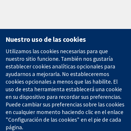
Nuestro uso de las cookies
Utilizamos las cookies necesarias para que
nuestro sitio funcione. También nos gustaría
11-13 Cavendish
Contacto
establecer cookies analíticas opcionales para
Square
Noticias
ayudarnos a mejorarla. No estableceremos
Evidencia fiable.
Londres
Prensa
Decisiones
cookies opcionales a menos que las habilite. El
W1G 0AN
Sobre
informadas.
Reino Unido
nosotros
uso de esta herramienta establecerá una cookie
Mejor salud.
Empleo
en su dispositivo para recordar sus preferencias.
Cochrane
Puede cambiar sus preferencias sobre las cookies
Library
en cualquier momento haciendo clic en el enlace
"Configuración de las cookies" en el pie de cada
página.
The Cochrane Collaboration is a charity (no. 1045921) and a