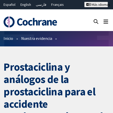
Español
English
فارسی
Français
Más idiomas
Русский
Hrvatski
Deutsch
Bahasa Malaysia
ไทย
繁體中文
简体中文
Cerrar búsqueda ✖
Filtros
Inicio
Nuestra evidencia
Prostaciclina y
análogos de la
prostaciclina para el
accidente