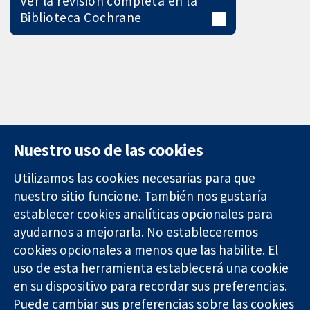
Ver la revisión completa en la
Biblioteca Cochrane
Nuestro uso de las cookies
Utilizamos las cookies necesarias para que
nuestro sitio funcione. También nos gustaría
11-13 Cavendish
Contacto
establecer cookies analíticas opcionales para
Square
Noticias
ayudarnos a mejorarla. No estableceremos
Evidencia fiable.
Londres
Prensa
Decisiones
W1G 0AN
Sobre
cookies opcionales a menos que las habilite. El
informadas.
Reino Unido
nosotros
uso de esta herramienta establecerá una cookie
Mejor salud.
Empleo
en su dispositivo para recordar sus preferencias.
Cochrane
Puede cambiar sus preferencias sobre las cookies
Library