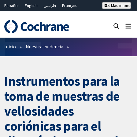
Español
English
فارسی
Français
Más idiomas
Русский
Hrvatski
Deutsch
Bahasa Malaysia
ไทย
繁體中文
简体中文
Cerrar búsqueda ✖
Filtros
Inicio
Nuestra evidencia
Instrumentos para la
toma de muestras de
vellosidades
coriónicas para el