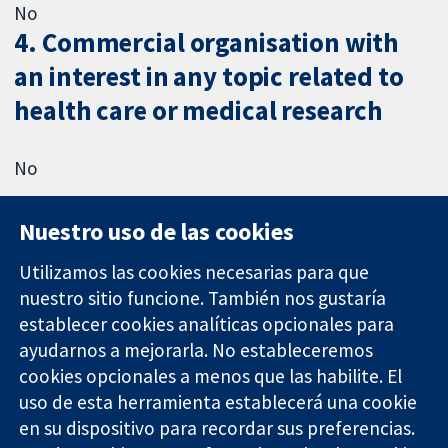
No
4. Commercial organisation with
an interest in any topic related to
health care or medical research
No
Nuestro uso de las cookies
Utilizamos las cookies necesarias para que
nuestro sitio funcione. También nos gustaría
11-13 Cavendish
Contacto
establecer cookies analíticas opcionales para
Square
Noticias
ayudarnos a mejorarla. No estableceremos
Evidencia fiable.
Londres
Prensa
Decisiones
cookies opcionales a menos que las habilite. El
W1G 0AN
Sobre
informadas.
Reino Unido
nosotros
uso de esta herramienta establecerá una cookie
Mejor salud.
Empleo
en su dispositivo para recordar sus preferencias.
Cochrane