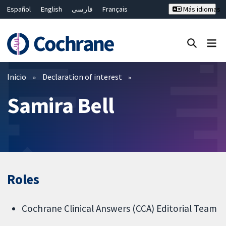
Español
English
فارسی
Français
Más idiomas
Русский
Hrvatski
Deutsch
Bahasa Malaysia
ไทย
繁體中文
简体中文
Cerrar búsqueda ✖
Filtros
Inicio
Declaration of interest
Samira Bell
Roles
Cochrane Clinical Answers (CCA) Editorial Team