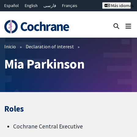
Español
English
فارسی
Français
Más idiomas
Русский
Hrvatski
Deutsch
Bahasa Malaysia
ไทย
繁體中文
简体中文
Cerrar búsqueda ✖
Filtros
Inicio
Declaration of interest
Mia Parkinson
Roles
Cochrane Central Executive