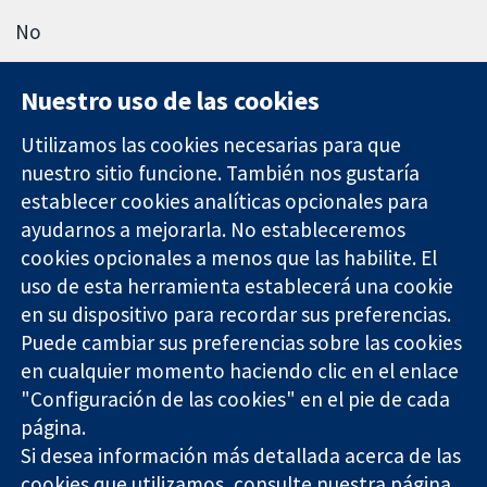
No
Nuestro uso de las cookies
Utilizamos las cookies necesarias para que
nuestro sitio funcione. También nos gustaría
11-13 Cavendish
Contacto
establecer cookies analíticas opcionales para
Square
Noticias
ayudarnos a mejorarla. No estableceremos
Evidencia fiable.
Londres
Prensa
Decisiones
cookies opcionales a menos que las habilite. El
W1G 0AN
Sobre
informadas.
Reino Unido
nosotros
uso de esta herramienta establecerá una cookie
Mejor salud.
Empleo
en su dispositivo para recordar sus preferencias.
Cochrane
Puede cambiar sus preferencias sobre las cookies
Library
en cualquier momento haciendo clic en el enlace
"Configuración de las cookies" en el pie de cada
página.
The Cochrane Collaboration is a charity (no. 1045921) and a
Si desea información más detallada acerca de las
company limited by guarantee (no. 03044323) registered in
England & Wales. VAT registration number GB 718 2127 49.
cookies que utilizamos, consulte nuestra
página