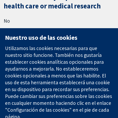
health care or medical research
No
Nuestro uso de las cookies
Utilizamos las cookies necesarias para que
nuestro sitio funcione. También nos gustaría
11-13 Cavendish
Contacto
establecer cookies analíticas opcionales para
Square
Noticias
ayudarnos a mejorarla. No estableceremos
Evidencia fiable.
Londres
Prensa
Decisiones
cookies opcionales a menos que las habilite. El
W1G 0AN
Sobre
informadas.
Reino Unido
nosotros
uso de esta herramienta establecerá una cookie
Mejor salud.
Empleo
en su dispositivo para recordar sus preferencias.
Cochrane
Puede cambiar sus preferencias sobre las cookies
Library
en cualquier momento haciendo clic en el enlace
"Configuración de las cookies" en el pie de cada
página.