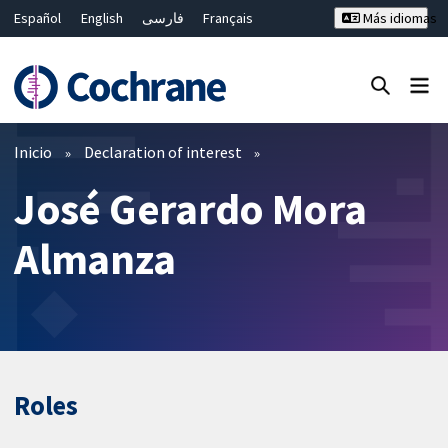
Español
English
فارسی
Français
Más idiomas
Русский
Hrvatski
Deutsch
Bahasa Malaysia
ไทย
繁體中文
简体中文
Cerrar búsqueda ✖
Filtros
Inicio
Declaration of interest
José Gerardo Mora
Almanza
Roles