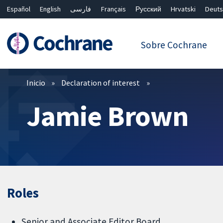
Español
English
فارسی
Français
Русский
Hrvatski
Deuts
繁體中文
简体中文
Sobre Cochrane
Filtros
Inicio
Declaration of interest
Jamie Brown
Roles
Senior and Associate Editor Board