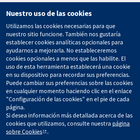
Nuestro uso de las cookies
Utilizamos las cookies necesarias para que
nuestro sitio funcione. También nos gustaría
11-13 Cavendish
Contacto
establecer cookies analíticas opcionales para
Square
Noticias
ayudarnos a mejorarla. No estableceremos
Evidencia fiable.
Londres
Prensa
Decisiones
cookies opcionales a menos que las habilite. El
W1G 0AN
Sobre
informadas.
Reino Unido
nosotros
uso de esta herramienta establecerá una cookie
Mejor salud.
Empleo
en su dispositivo para recordar sus preferencias.
Cochrane
Puede cambiar sus preferencias sobre las cookies
Library
en cualquier momento haciendo clic en el enlace
"Configuración de las cookies" en el pie de cada
página.
The Cochrane Collaboration is a charity (no. 1045921) and a
Si desea información más detallada acerca de las
company limited by guarantee (no. 03044323) registered in
England & Wales. VAT registration number GB 718 2127 49.
cookies que utilizamos, consulte nuestra
página
sobre Cookies
.
Copyright © 2026 The Cochrane Collaboration