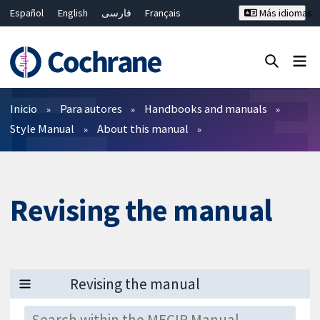
Español
English
فارسی
Français
Más idiomas
Русский
Hrvatski
Deutsch
Bahasa Malaysia
ไทย
繁體中文
简体中文
Cerrar búsqueda ✖
Filtros
Inicio
Para autores
Handbooks and manuals
Style Manual
About this manual
Revising the manual