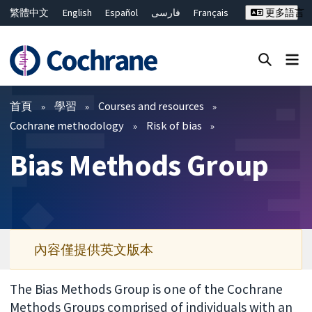
繁體中文
English
Español
فارسی
Français
更多語言
Русский
Hrvatski
Deutsch
Bahasa Malaysia
ไทย
简体中文
關閉搜尋 ✖
篩選條件
首頁
學習
Courses and resources
Cochrane methodology
Risk of bias
Bias Methods Group
內容僅提供英文版本
The Bias Methods Group is one of the Cochrane
Methods Groups comprised of individuals with an