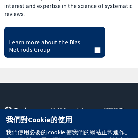
interest and expertise in the science of systematic
reviews.
Learn more about the Bias
Methods Group
11-13 Cavendish
聯繫我們
Square
新聞
我們對Cookie的使用
可信任實證
London
新聞部
知情決定
W1G 0AN
關於我們
我們使用必要的 cookie 使我們的網站正常運作。
更完善的健康照
United Kingdom
工作機會