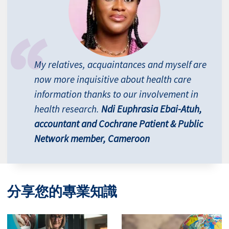
My relatives, acquaintances and myself are
now more inquisitive about health care
information thanks to our involvement in
health research.
Ndi Euphrasia Ebai-Atuh,
accountant and Cochrane Patient & Public
Network member, Cameroon
分享您的專業知識