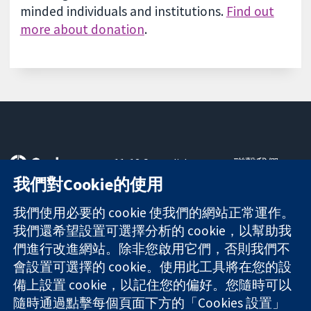
minded individuals and institutions.
Find out
more about donation
.
11-13 Cavendish
聯繫我們
Square
新聞
我們對Cookie的使用
可信任實證
London
新聞部
知情決定
W1G 0AN
關於我們
我們使用必要的 cookie 使我們的網站正常運作。
更完善的健康照
United Kingdom
工作機會
我們還希望設置可選擇分析的 cookie，以幫助我
護
Cochrane
們進行改進網站。除非您啟用它們，否則我們不
Library
會設置可選擇的 cookie。使用此工具將在您的設
備上設置 cookie，以記住您的偏好。您隨時可以
隨時通過點擊每個頁面下方的「Cookies 設置」
The Cochrane Collaboration is a charity (no. 1045921) and a