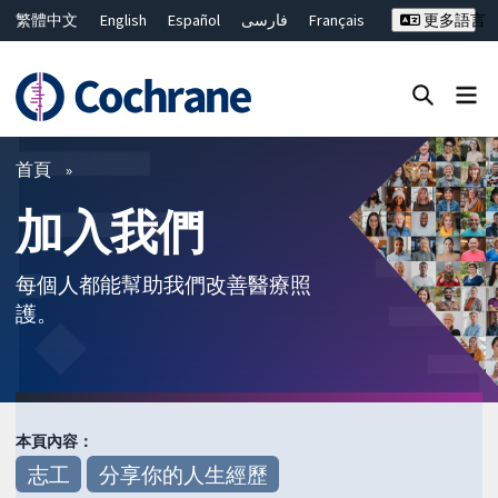
繁體中文
English
Español
فارسی
Français
更多語言
Русский
Hrvatski
Deutsch
Bahasa Malaysia
ไทย
简体中文
關閉搜尋 ✖
篩選條件
首頁
加入我們
每個人都能幫助我們改善醫療照
護。
本頁內容：
志工
分享你的人生經歷