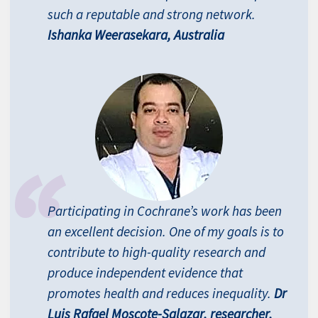
such a reputable and strong network.
Ishanka Weerasekara, Australia
Participating in Cochrane’s work has been
an excellent decision. One of my goals is to
contribute to high-quality research and
produce independent evidence that
promotes health and reduces inequality.
Dr
Luis Rafael Moscote-Salazar, researcher,