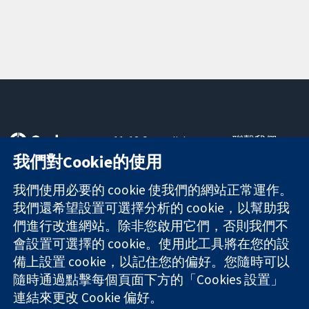
11-13 Cavendish
聯繫我們
Square
新聞
我們對Cookie的使用
可信任實證
London
新聞部
知情決定
W1G 0AN
關於我們
我們使用必要的 cookie 使我們的網站正常運作。
更完善的健康照
United Kingdom
工作機會
我們還希望設置可選擇分析的 cookie，以幫助我
護
Cochrane
們進行改進網站。除非您啟用它們，否則我們不
Library
會設置可選擇的 cookie。使用此工具將在您的設
備上設置 cookie，以記住您的偏好。您隨時可以
隨時通過點擊每個頁面下方的「Cookies 設置」
The Cochrane Collaboration is a charity (no. 1045921) and a
連結來更改 Cookie 偏好。
company limited by guarantee (no. 03044323) registered in