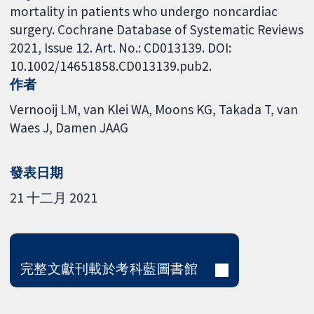
mortality in patients who undergo noncardiac
surgery. Cochrane Database of Systematic Reviews
2021, Issue 12. Art. No.: CD013139. DOI:
10.1002/14651858.CD013139.pub2.
作者
Vernooij LM
van Klei WA
Moons KG
Takada T
van
Waes J
Damen JAAG
發表日期
21 十二月 2021
完整文獻刊載於考科藍圖書館