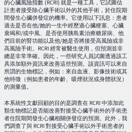
的心臟風險指數 (RCRI) 就是一種工具，它試圖估
計患者接受除心臟手術以外的其他手術，於住院期
間發生心臟併發症的機率。它使用以下訊息：患者
過去是否在他/她的一生中經歷過心臟梗塞、心臟
衰竭和/或中風、是否使用胰島素治療糖尿病、他
們目前的腎功能以及他/她是否將接受高風險或非
高風險手術。RCRI 經常被醫生使用，但預測並非
總是非常準確。因此，一些研究人員試圖透過該工
具添加額外資訊來改善這些預測。該資訊可以來自
所謂的生物標記，例如：來自血液、影像技術或其
他特徵（例如患者的年齡、吸煙狀況或身體狀況）
的測量值。
本系統性文獻回顧的目的是調查在 RCRI 中添加此
類生物標記是否能改善對接受心臟手術外的手術患
者住院期間發生心臟相關併發症的預測。此外，我
們調查了與 RCRI 對接受心臟手術以外手術患者的