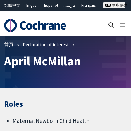
繁體中文
English
Español
فارسی
Français
更多語言
Русский
Hrvatski
Deutsch
Bahasa Malaysia
ไทย
简体中文
關閉搜尋 ✖
篩選條件
首頁
Declaration of interest
April McMillan
Roles
Maternal Newborn Child Health