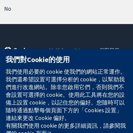
No
11-13 Cavendish
聯繫我們
Square
新聞
我們對Cookie的使用
可信任實證
London
新聞部
知情決定
W1G 0AN
關於我們
我們使用必要的 cookie 使我們的網站正常運作。
更完善的健康照
United Kingdom
工作機會
我們還希望設置可選擇分析的 cookie，以幫助我
護
Cochrane
們進行改進網站。除非您啟用它們，否則我們不
Library
會設置可選擇的 cookie。使用此工具將在您的設
備上設置 cookie，以記住您的偏好。您隨時可以
隨時通過點擊每個頁面下方的「Cookies 設置」
The Cochrane Collaboration is a charity (no. 1045921) and a
連結來更改 Cookie 偏好。
company limited by guarantee (no. 03044323) registered in
England & Wales. VAT registration number GB 718 2127 49.
有關我們使用 cookie 的更多詳細資訊，請參閱我