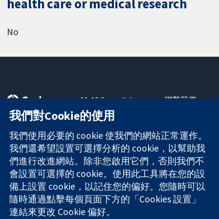
health care or medical research
No
11-13 Cavendish
聯繫我們
Square
新聞
我們對Cookie的使用
可信任實證
London
新聞部
知情決定
W1G 0AN
關於我們
我們使用必要的 cookie 使我們的網站正常運作。
更完善的健康照
United Kingdom
工作機會
我們還希望設置可選擇分析的 cookie，以幫助我
護
Cochrane
們進行改進網站。除非您啟用它們，否則我們不
Library
會設置可選擇的 cookie。使用此工具將在您的設
備上設置 cookie，以記住您的偏好。您隨時可以
隨時通過點擊每個頁面下方的「Cookies 設置」
The Cochrane Collaboration is a charity (no. 1045921) and a
連結來更改 Cookie 偏好。
company limited by guarantee (no. 03044323) registered in