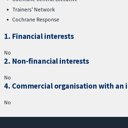
Trainers' Network
Cochrane Response
1. Financial interests
No
2. Non-financial interests
No
4. Commercial organisation with an in
No