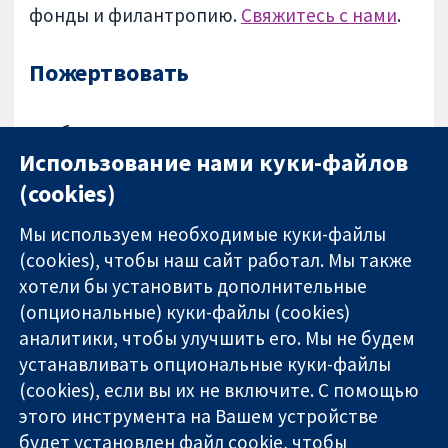
фонды и филантропию.
Свяжитесь с нами
.
Пожертвовать
Мы благодарны за все пожертвования от
Использование нами куки-файлов
единомышленников и учреждений.
(cookies)
Мы используем необходимые куки-файлы
(cookies), чтобы наш сайт работал. Мы также
хотели бы установить дополнительные
(опциональные) куки-файлы (cookies)
аналитики, чтобы улучшить его. Мы не будем
11-13 Cavendish
Связаться с
устанавливать опциональные куки-файлы
Square
нами
(cookies), если вы их не включите. С помощью
Надёжные
London
Новости
доказательства
этого инструмента на Вашем устройстве
W1G 0AN
Пресс-
Информированные
United Kingdom
служба
будет установлен файл cookie, чтобы