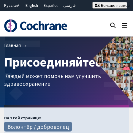
Русский
English
Español
فارسی
Больше языков
Français
Hrvatski
Deutsch
Bahasa Malaysia
ไทย
繁體中文
简体中文
Закрыть поиск ✖
Фильтры
Главная
Присоединяйтесь
Каждый может помочь нам улучшить
здравоохранение
На этой странице:
Волонтёр / доброволец