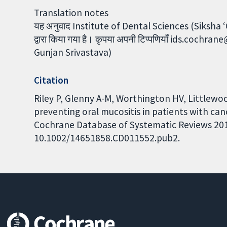
Translation notes
यह अनुवाद Institute of Dental Sciences (Siksha 
द्वारा किया गया है। कृपया अपनी टिप्पणियाँ ids.coch
Gunjan Srivastava)
Citation
Riley P, Glenny A-M, Worthington HV, Littlewo
preventing oral mucositis in patients with can
Cochrane Database of Systematic Reviews 2015,
10.1002/14651858.CD011552.pub2.