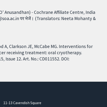
‘O’ Anusandhan) - Cochrane Affiliate Centre, India
rane@soa.ac.in पर भेजें। (Translators: Neeta Mohanty &
od A, Clarkson JE, McCabe MG. Interventions for
cer receiving treatment: oral cryotherapy.
 Issue 12. Art. No.: CD011552. DOI:
11-13 Cavendish Square