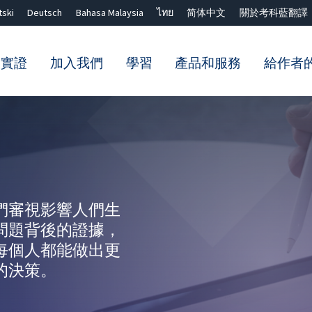
tski
Deutsch
Bahasa Malaysia
ไทย
简体中文
關於考科藍翻譯
的實證
加入我們
學習
產品和服務
給作者
關閉搜尋 ✖
們審視影響人們生
問題背後的證據，
每個人都能做出更
的決策。