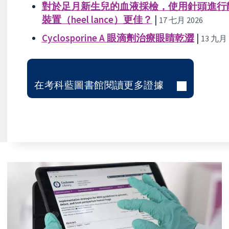
對於足月新生兒的血液採檢，使用針頭進行靜脈穿
裝置（heel lance）更佳？
|
17 七月 2026
Cyclosporine A 眼滴劑治療眼睛乾澀
|
13 九月 
在考科藍圖書館閱讀更多證據