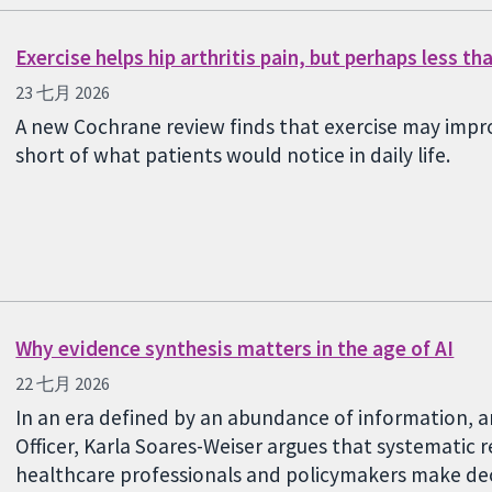
Exercise helps hip arthritis pain, but perhaps less t
23 七月 2026
A new Cochrane review finds that exercise may impro
short of what patients would notice in daily life.
Why evidence synthesis matters in the age of AI
22 七月 2026
In an era defined by an abundance of information, a
Officer, Karla Soares-Weiser argues that systematic r
healthcare professionals and policymakers make deci