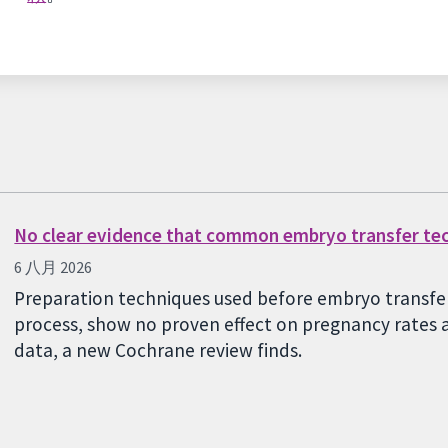
No clear evidence that common embryo transfer te
6 八月 2026
Preparation techniques used before embryo transfer,
process, show no proven effect on pregnancy rates a
data, a new Cochrane review finds.