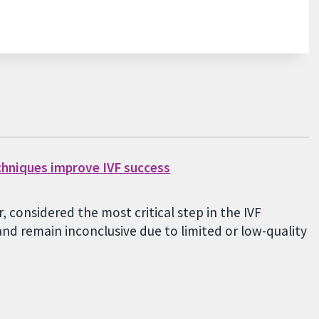
chniques improve IVF success
 considered the most critical step in the IVF
nd remain inconclusive due to limited or low-quality