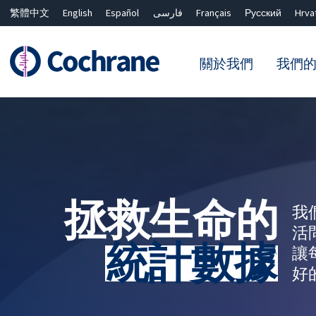
繁體中文
English
Español
فارسی
Français
Русский
Hrva
關於我們
我們
篩選條件
拯救生命的
我
活
統計數據
讓
好