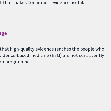
st that makes Cochrane’s evidence useful.
gage
g that high-quality evidence reaches the people who
 evidence-based medicine (EBM) are not consistently
tion programmes.