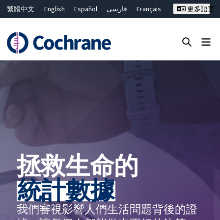
繁體中文
English
Español
فارسی
Français
更多語言
Русский
Hrvatski
Deutsch
Bahasa Malaysia
ไทย
简体中文
關閉搜尋 ✖
篩選條件
拯救生命的
統計數據
我們審視影響人們生活問題背後的證