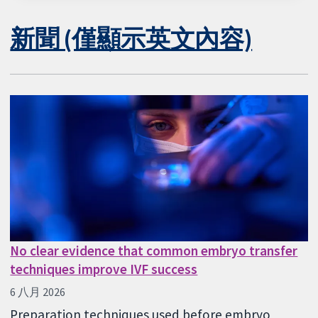
新聞 (僅顯示英文內容)
No clear evidence that common embryo transfer
techniques improve IVF success
6 八月 2026
Preparation techniques used before embryo