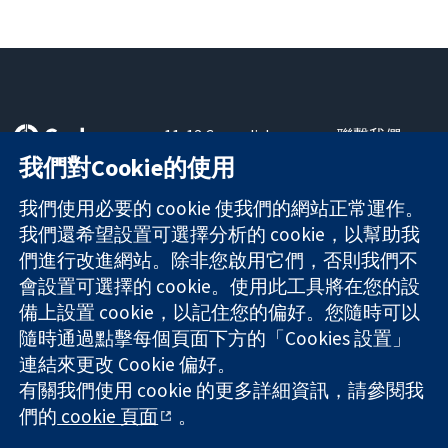
11-13 Cavendish
聯繫我們
Square
新聞
我們對Cookie的使用
可信任實證
London
新聞部
知情決定
W1G 0AN
關於我們
我們使用必要的 cookie 使我們的網站正常運作。
更完善的健康照
United Kingdom
工作機會
我們還希望設置可選擇分析的 cookie，以幫助我
護
Cochrane
們進行改進網站。除非您啟用它們，否則我們不
Library
會設置可選擇的 cookie。使用此工具將在您的設
備上設置 cookie，以記住您的偏好。您隨時可以
隨時通過點擊每個頁面下方的「Cookies 設置」
The Cochrane Collaboration is a charity (no. 1045921) and a
連結來更改 Cookie 偏好。
company limited by guarantee (no. 03044323) registered in
England & Wales. VAT registration number GB 718 2127 49.
有關我們使用 cookie 的更多詳細資訊，請參閱我
們的
cookie 頁面
。
版權所有 © 2026 The Cochrane Collaboration