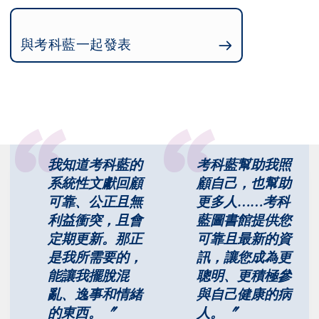
與考科藍一起發表
我知道考科藍的
考科藍幫助我照
系統性文獻回顧
顧自己，也幫助
可靠、公正且無
更多人……考科
利益衝突，且會
藍圖書館提供您
定期更新。那正
可靠且最新的資
是我所需要的，
訊，讓您成為更
能讓我擺脫混
聰明、更積極參
亂、逸事和情緒
與自己健康的病
的東西。〞
人。〞