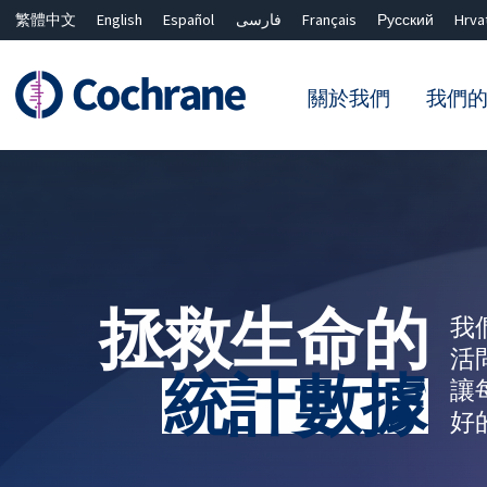
繁體中文
English
Español
فارسی
Français
Русский
Hrva
關於我們
我們
篩選條件
拯救生命的
我
活
統計數據
讓
好