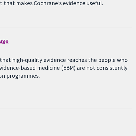
st that makes Cochrane’s evidence useful.
gage
g that high-quality evidence reaches the people who
 evidence-based medicine (EBM) are not consistently
tion programmes.