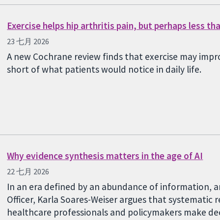
Exercise helps hip arthritis pain, but perhaps less t
23 七月 2026
A new Cochrane review finds that exercise may impro
short of what patients would notice in daily life.
Why evidence synthesis matters in the age of AI
22 七月 2026
In an era defined by an abundance of information, a
Officer, Karla Soares-Weiser argues that systematic r
healthcare professionals and policymakers make deci