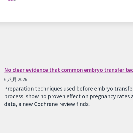
No clear evidence that common embryo transfer te
6 八月 2026
Preparation techniques used before embryo transfer,
process, show no proven effect on pregnancy rates a
data, a new Cochrane review finds.