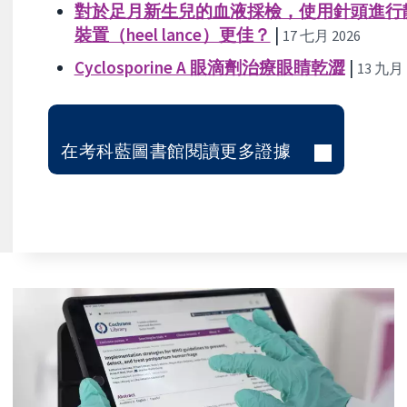
對於足月新生兒的血液採檢，使用針頭進行靜脈穿
裝置（heel lance）更佳？
|
17 七月 2026
Cyclosporine A 眼滴劑治療眼睛乾澀
|
13 九月 
在考科藍圖書館閱讀更多證據