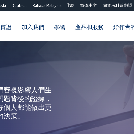
tski
Deutsch
Bahasa Malaysia
ไทย
简体中文
關於考科藍翻譯
的實證
加入我們
學習
產品和服務
給作者
關閉搜尋 ✖
們審視影響人們生
問題背後的證據，
每個人都能做出更
的決策。