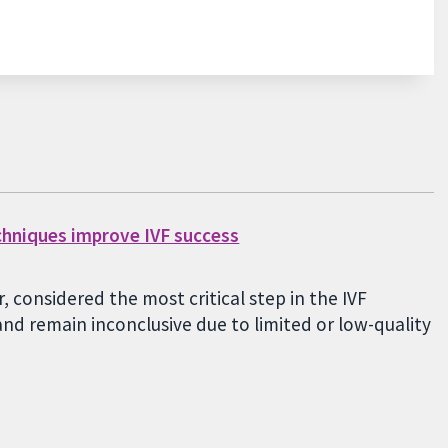
chniques improve IVF success
 considered the most critical step in the IVF
nd remain inconclusive due to limited or low-quality