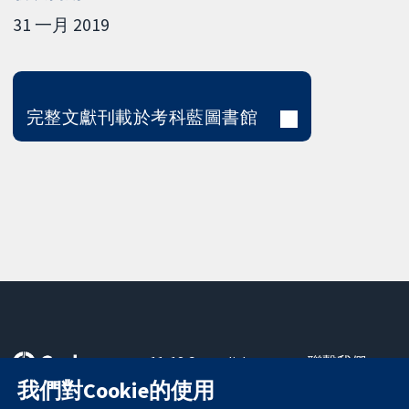
31 一月 2019
完整文獻刊載於考科藍圖書館
11-13 Cavendish
聯繫我們
Square
新聞
我們對Cookie的使用
可信任實證
London
新聞部