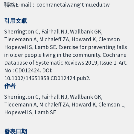
聯絡E-mail：cochranetaiwan@tmu.edu.tw
引用文獻
Sherrington C, Fairhall NJ, Wallbank GK,
Tiedemann A, Michaleff ZA, Howard K, Clemson L,
Hopewell S, Lamb SE. Exercise for preventing falls
in older people living in the community. Cochrane
Database of Systematic Reviews 2019, Issue 1. Art.
No.: CD012424. DOI:
10.1002/14651858.CD012424.pub2.
作者
Sherrington C
Fairhall NJ
Wallbank GK
Tiedemann A
Michaleff ZA
Howard K
Clemson L
Hopewell S
Lamb SE
發表日期