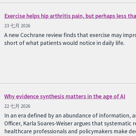
Exercise helps hip arthritis pain, but perhaps less t
23 七月 2026
A new Cochrane review finds that exercise may impro
short of what patients would notice in daily life.
Why evidence synthesis matters in the age of AI
22 七月 2026
In an era defined by an abundance of information, a
Officer, Karla Soares-Weiser argues that systematic r
healthcare professionals and policymakers make deci