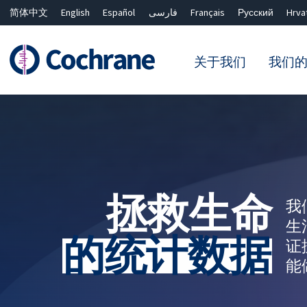
简体中文
English
Español
فارسی
Français
Русский
Hrva
关于我们
我们
过滤
拯救生命
我
生
的统计数据
证
能