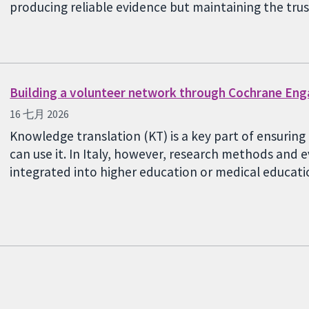
producing reliable evidence but maintaining the tru
Building a volunteer network through Cochrane En
16 七月 2026
Knowledge translation (KT) is a key part of ensurin
can use it. In Italy, however, research methods and
integrated into higher education or medical educa