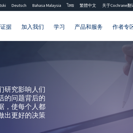
tski
Deutsch
Bahasa Malaysia
ไทย
繁體中文
关于Cochrane翻
的证据
加入我们
学习
产品和服务
作者专
Close search ✖
们研究影响人们
活的问题背后的
据，使每个人都
做出更好的决策