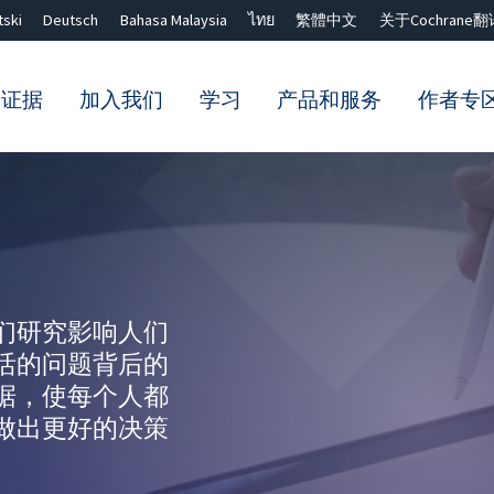
tski
Deutsch
Bahasa Malaysia
ไทย
繁體中文
关于Cochrane翻
的证据
加入我们
学习
产品和服务
作者专
Close search ✖
们研究影响人们
活的问题背后的
据，使每个人都
做出更好的决策