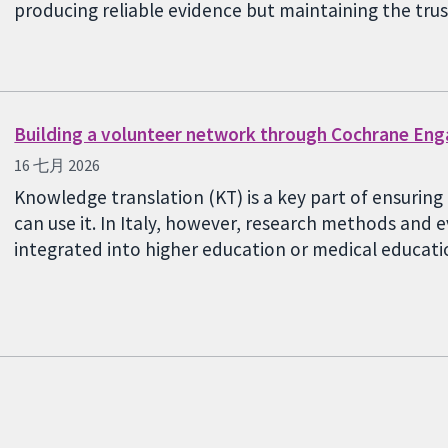
producing reliable evidence but maintaining the tru
Building a volunteer network through Cochrane En
16 七月 2026
Knowledge translation (KT) is a key part of ensurin
can use it. In Italy, however, research methods and
integrated into higher education or medical educa