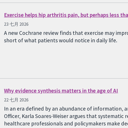
Exercise helps hip arthritis pain, but perhaps less t
23 七月 2026
A new Cochrane review finds that exercise may impro
short of what patients would notice in daily life.
Why evidence synthesis matters in the age of AI
22 七月 2026
In an era defined by an abundance of information, a
Officer, Karla Soares-Weiser argues that systematic r
healthcare professionals and policymakers make deci