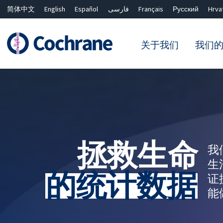
简体中文
English
Español
فارسی
Français
Русский
Hrva
关于我们
我们
过滤
拯救生命
我
生
的统计数据
证
能