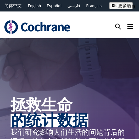
简体中文
English
Español
فارسی
Français
更多语言
Русский
Hrvatski
Deutsch
Bahasa Malaysia
ไทย
繁體中文
Close search ✖
过滤
拯救生命
的统计数据
我们研究影响人们生活的问题背后的