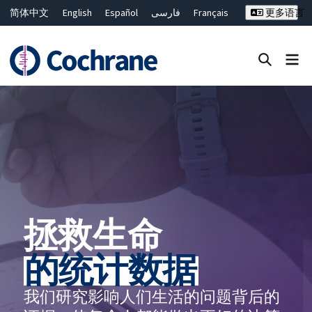
简体中文
English
Español
فارسی
Français
更多语言
Русский
Hrvatski
Deutsch
Bahasa Malaysia
ไทย
繁體中文
Close search ✖
过滤
拯救生命
的统计数据
我们研究影响人们生活的问题背后的