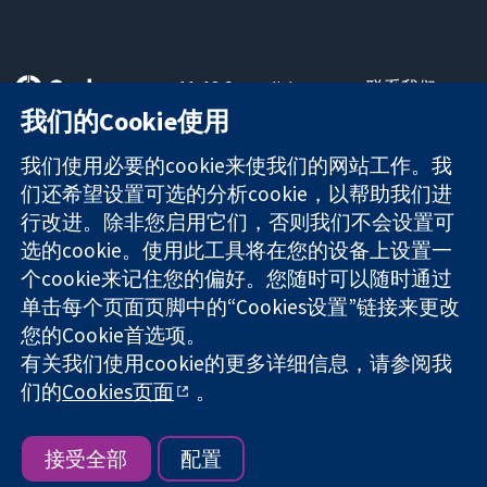
11-13 Cavendish
联系我们
Square
最新消息
我们的Cookie使用
可信任的证据
London
新闻办公室
知情决定
W1G 0AN
关于我们
我们使用必要的cookie来使我们的网站工作。我
更完善的医疗健
United Kingdom
工作机会
们还希望设置可选的分析cookie，以帮助我们进
康
Cochrane
行改进。除非您启用它们，否则我们不会设置可
Library
选的cookie。使用此工具将在您的设备上设置一
个cookie来记住您的偏好。您随时可以随时通过
单击每个页面页脚中的“Cookies设置”链接来更改
The Cochrane Collaboration is a charity (no. 1045921) and a
您的Cookie首选项。
company limited by guarantee (no. 03044323) registered in
England & Wales. VAT registration number GB 718 2127 49.
有关我们使用cookie的更多详细信息，请参阅我
们的
Cookies页面
。
版权所有：© 2026 Cochrane协作网
网站条款与条件
|
免责声明
|
隐私权
|
Cookie政策
|
Cookie设定
接受全部
配置