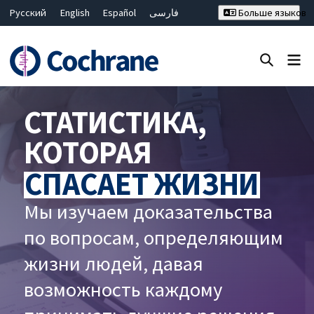
Русский
English
Español
فارسی
Больше языков
Français
Hrvatski
Deutsch
Bahasa Malaysia
ไทย
繁體中文
简体中文
Закрыть поиск ✖
Фильтры
СТАТИСТИКА,
КОТОРАЯ
СПАСАЕТ ЖИЗНИ
Мы изучаем доказательства
по вопросам, определяющим
жизни людей, давая
возможность каждому