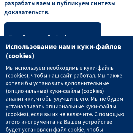
разрабатываем и публикуем синтезы
доказательств.
Перейти на сайт Cochrane
Evidence Synthesis and
Использование нами куки-файлов
Methods
(cookies)
Мы используем необходимые куки-файлы
(cookies), чтобы наш сайт работал. Мы также
хотели бы установить дополнительные
(опциональные) куки-файлы (cookies)
аналитики, чтобы улучшить его. Мы не будем
11-13 Cavendish
Связаться с
устанавливать опциональные куки-файлы
Square
нами
(cookies), если вы их не включите. С помощью
Надёжные
London
Новости
этого инструмента на Вашем устройстве
доказательства
W1G 0AN
Пресс-
Информированные
United Kingdom
служба
будет установлен файл cookie, чтобы