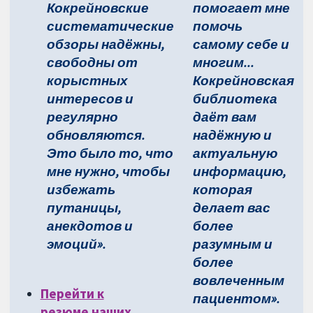
Кокрейновские
помогает мне
систематические
помочь
обзоры надёжны,
самому себе и
свободны от
многим...
корыстных
Кокрейновская
интересов и
библиотека
регулярно
даёт вам
обновляются.
надёжную и
Это было то, что
актуальную
мне нужно, чтобы
информацию,
избежать
которая
путаницы,
делает вас
анекдотов и
более
эмоций».
разумным и
более
вовлеченным
Перейти к
пациентом».
резюме наших