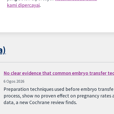
kami dipercayai
.
a)
No clear evidence that common embryo transfer te
6 Ogos 2026
Preparation techniques used before embryo transfer,
process, show no proven effect on pregnancy rates a
data, a new Cochrane review finds.