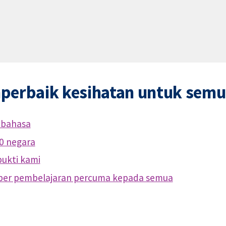
perbaik kesihatan untuk sem
 bahasa
0 negara
ukti kami
ber pembelajaran percuma kepada semua