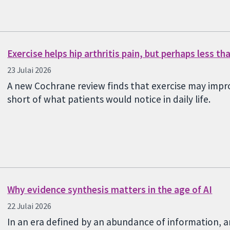
Exercise helps hip arthritis pain, but perhaps less t
23 Julai 2026
A new Cochrane review finds that exercise may impro
short of what patients would notice in daily life.
Why evidence synthesis matters in the age of AI
22 Julai 2026
In an era defined by an abundance of information, a