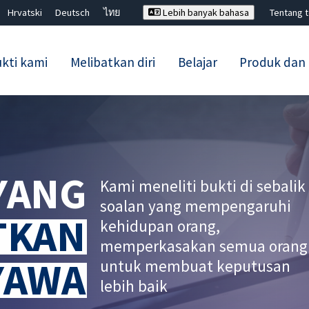
Hrvatski
Deutsch
ไทย
Lebih banyak bahasa
Tentang 
kti kami
Melibatkan diri
Belajar
Produk dan
Tutup carian ✖
 YANG
Kami meneliti bukti di sebalik
soalan yang mempengaruhi
TKAN
kehidupan orang,
memperkasakan semua orang
YAWA
untuk membuat keputusan
lebih baik