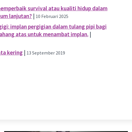
perbaik survival atau kualiti hidup dalam
ium lanjutan?
|
10 Februari 2025
gi: implan pergigian dalam tulang pipi bagi
 rahang atas untuk menambat implan.
|
ta kering
|
13 September 2019