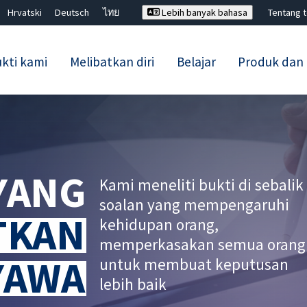
Hrvatski
Deutsch
ไทย
Lebih banyak bahasa
Tentang 
kti kami
Melibatkan diri
Belajar
Produk dan
Tutup carian ✖
 YANG
Kami meneliti bukti di sebalik
soalan yang mempengaruhi
TKAN
kehidupan orang,
memperkasakan semua orang
YAWA
untuk membuat keputusan
lebih baik