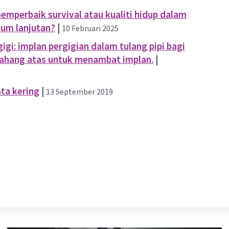
perbaik survival atau kualiti hidup dalam
ium lanjutan?
|
10 Februari 2025
gi: implan pergigian dalam tulang pipi bagi
 rahang atas untuk menambat implan.
|
ta kering
|
13 September 2019