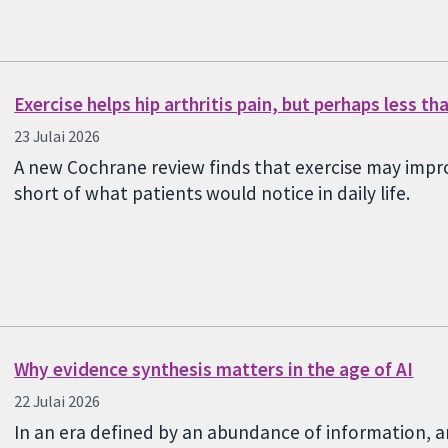
Exercise helps hip arthritis pain, but perhaps less t
23 Julai 2026
A new Cochrane review finds that exercise may impro
short of what patients would notice in daily life.
Why evidence synthesis matters in the age of AI
22 Julai 2026
In an era defined by an abundance of information, a