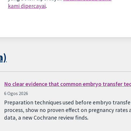
kami dipercayai
.
a)
No clear evidence that common embryo transfer te
6 Ogos 2026
Preparation techniques used before embryo transfer,
process, show no proven effect on pregnancy rates a
data, a new Cochrane review finds.