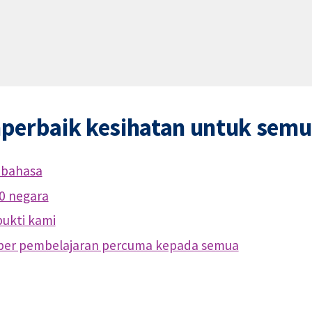
perbaik kesihatan untuk sem
 bahasa
0 negara
ukti kami
ber pembelajaran percuma kepada semua