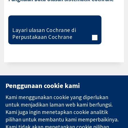
Layari ulasan Cochrane di
Perpustakaan Cochrane
Penggunaan cookie kami
Kami menggunakan cookie yang diperlukan
11-13 Cavendish
Hubungi kita
untuk menjadikan laman web kami berfungsi.
Square
Berita
Kami juga ingin menetapkan cookie analitik
Bukti yang
London
Pejabat
pilihan untuk membantu kami memperbaikinya.
dipercayai.
W1G 0AN
akhbar
keputusan
United Kingdom
Perihal Kami
Kami tidak akan menetapkan cookie pilihan