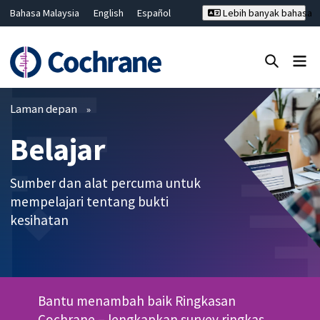
Bahasa Malaysia
English
Español
Lebih banyak bahasa
فارسی
Français
Русский
Hrvatski
Deutsch
ไทย
繁體中文
简体中文
Tutup carian ✖
Penapis
Laman depan
Belajar
Sumber dan alat percuma untuk
mempelajari tentang bukti
kesihatan
Bantu menambah baik Ringkasan
Cochrane –
lengkapkan survey ringkas