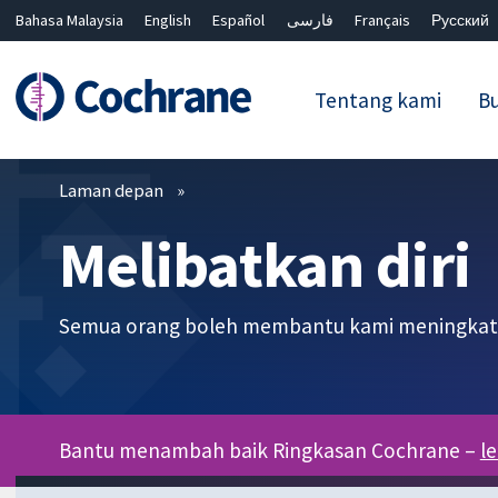
Bahasa Malaysia
English
Español
فارسی
Français
Русский
繁體中文
简体中文
Tentang kami
Bu
Penapis
Laman depan
Melibatkan diri
Semua orang boleh membantu kami meningkat
Bantu menambah baik Ringkasan Cochrane –
l