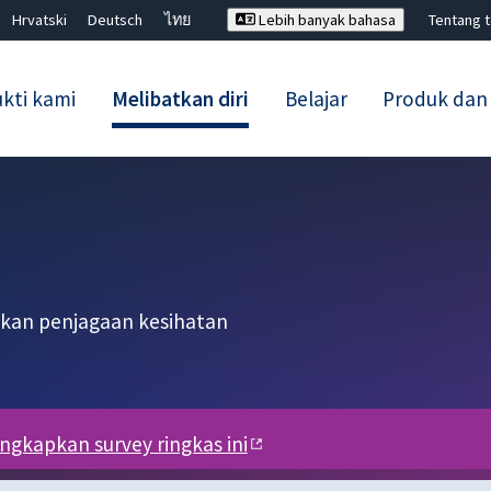
Hrvatski
Deutsch
ไทย
Lebih banyak bahasa
Tentang 
kti kami
Melibatkan diri
Belajar
Produk dan
Tutup carian ✖
kan penjagaan kesihatan
engkapkan survey ringkas ini