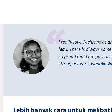
I really love Cochrane as a
lead. There is always some
so proud that I am part of 
strong network.
Ishanka We
Lebih banyak cara untuk melibatk