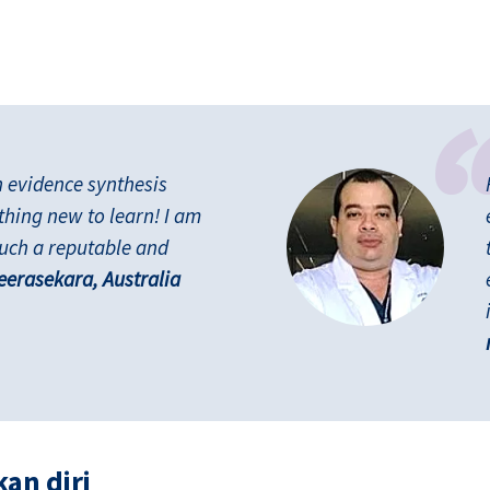
n evidence synthesis
thing new to learn! I am
such a reputable and
erasekara, Australia
an diri