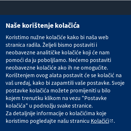
Naše korištenje kolačića
11-13 Cavendish
Kontaktirajte
Square
nas
Koristimo nužne kolačiće kako bi naša web
Pouzdani dokazi.
London
Novosti
stranica radila. Željeli bismo postaviti i
Utemeljeni
W1G 0AN
Ured za
dokazi.
Ujedinjeno
medije
neobavezne analitičke kolačiće koji će nam
Bolje zdravlje.
Kraljevstvo
O nama
pomoći da ju poboljšamo. Nećemo postaviti
Poslovi
neobavezne kolačiće ako ih ne omogućite.
Cochrane
Korištenjem ovog alata postavit će se kolačić na
Library
vaš uređaj, kako bi zapamtili vaše postavke. Svoje
postavke kolačića možete promijeniti u bilo
kojem trenutku klikom na vezu "Postavke
The Cochrane Collaboration is a charity (no. 1045921) and a
kolačića" u podnožju svake stranice.
company limited by guarantee (no. 03044323) registered in
England & Wales. VAT registration number GB 718 2127 49.
Za detaljnije informacije o kolačićima koje
koristimo pogledajte našu stranicu
Kolačići
.
Copyright © 2026 The Cochrane Collaboration