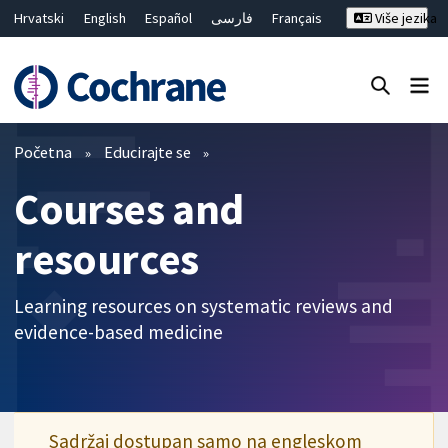
Hrvatski
English
Español
فارسی
Français
Više jezika
Русский
Deutsch
Bahasa Malaysia
ไทย
繁體中文
简体中文
Close search ✖
Prečistači
Početna
Educirajte se
Courses and
resources
Learning resources on systematic reviews and
evidence-based medicine
Sadržaj dostupan samo na engleskom