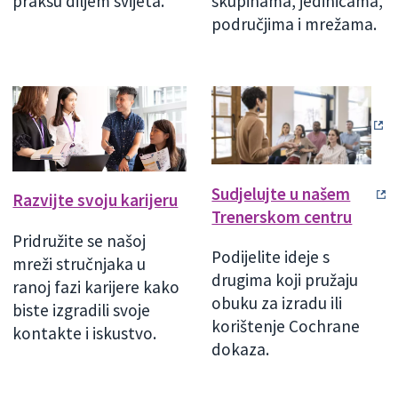
praksu diljem svijeta.
skupinama, jedinicama,
područjima i mrežama.
Sudjelujte u našem
Razvijte svoju karijeru
Trenerskom centru
Pridružite se našoj
Podijelite ideje s
mreži stručnjaka u
drugima koji pružaju
ranoj fazi karijere kako
obuku za izradu ili
biste izgradili svoje
korištenje Cochrane
kontakte i iskustvo.
dokaza.