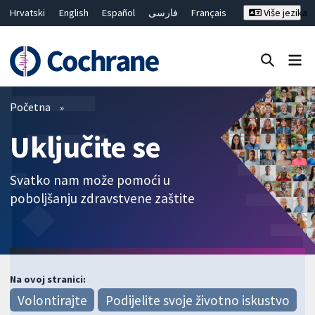
Hrvatski
English
Español
فارسی
Français
Više jezika
Русский
Deutsch
Bahasa Malaysia
ไทย
繁體中文
简体中文
Close search ✖
Prečistači
Početna
Uključite se
Svatko nam može pomoći u
poboljšanju zdravstvene zaštite
Na ovoj stranici:
Volontirajte
Podijelite svoje životno iskustvo