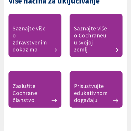
Više načina za uključivanje
Saznajte više
Saznajte više
o
o Cochraneu
zdravstvenim
u svojoj
dokazima
zemlji
Zaslužite
Prisustvujte
Cochrane
edukativnom
članstvo
događaju