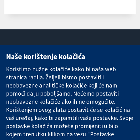
Naše korištenje kolačića
11-13 Cavendish
Kontaktirajte
Square
nas
Koristimo nužne kolačiće kako bi naša web
Pouzdani dokazi.
London
Novosti
Utemeljeni
stranica radila. Željeli bismo postaviti i
W1G 0AN
Ured za
dokazi.
Ujedinjeno
medije
neobavezne analitičke kolačiće koji će nam
Bolje zdravlje.
Kraljevstvo
O nama
pomoći da ju poboljšamo. Nećemo postaviti
Poslovi
neobavezne kolačiće ako ih ne omogućite.
Cochrane
Korištenjem ovog alata postavit će se kolačić na
Library
vaš uređaj, kako bi zapamtili vaše postavke. Svoje
postavke kolačića možete promijeniti u bilo
kojem trenutku klikom na vezu "Postavke
The Cochrane Collaboration is a charity (no. 1045921) and a