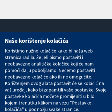
Naše korištenje kolačića
11-13 Cavendish
Kontaktirajte
Square
nas
Koristimo nužne kolačiće kako bi naša web
Pouzdani dokazi.
London
Novosti
stranica radila. Željeli bismo postaviti i
Utemeljeni
W1G 0AN
Ured za
dokazi.
Ujedinjeno
medije
neobavezne analitičke kolačiće koji će nam
Bolje zdravlje.
Kraljevstvo
O nama
pomoći da ju poboljšamo. Nećemo postaviti
Poslovi
neobavezne kolačiće ako ih ne omogućite.
Cochrane
Korištenjem ovog alata postavit će se kolačić na
Library
vaš uređaj, kako bi zapamtili vaše postavke. Svoje
postavke kolačića možete promijeniti u bilo
kojem trenutku klikom na vezu "Postavke
The Cochrane Collaboration is a charity (no. 1045921) and a
kolačića" u podnožju svake stranice.
company limited by guarantee (no. 03044323) registered in