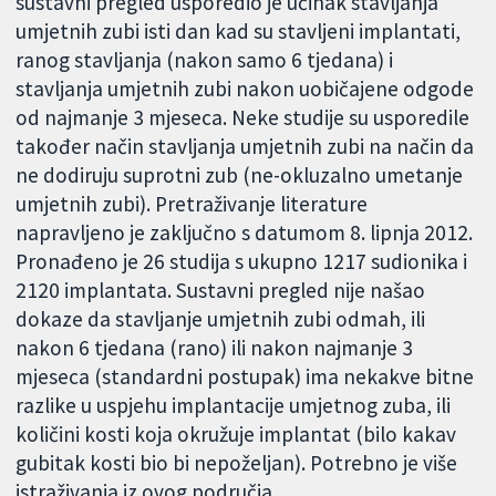
sustavni pregled usporedio je učinak stavljanja
umjetnih zubi isti dan kad su stavljeni implantati,
ranog stavljanja (nakon samo 6 tjedana) i
stavljanja umjetnih zubi nakon uobičajene odgode
od najmanje 3 mjeseca. Neke studije su usporedile
također način stavljanja umjetnih zubi na način da
ne dodiruju suprotni zub (ne-okluzalno umetanje
umjetnih zubi). Pretraživanje literature
napravljeno je zaključno s datumom 8. lipnja 2012.
Pronađeno je 26 studija s ukupno 1217 sudionika i
2120 implantata. Sustavni pregled nije našao
dokaze da stavljanje umjetnih zubi odmah, ili
nakon 6 tjedana (rano) ili nakon najmanje 3
mjeseca (standardni postupak) ima nekakve bitne
razlike u uspjehu implantacije umjetnog zuba, ili
količini kosti koja okružuje implantat (bilo kakav
gubitak kosti bio bi nepoželjan). Potrebno je više
istraživanja iz ovog područja.