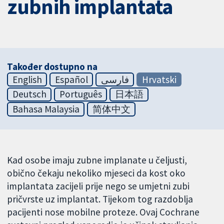
zubnih implantata
Također dostupno na
English
Español
فارسی
Hrvatski
Deutsch
Português
日本語
Bahasa Malaysia
简体中文
Kad osobe imaju zubne implanate u čeljusti,
obično čekaju nekoliko mjeseci da kost oko
implantata zacijeli prije nego se umjetni zubi
pričvrste uz implantat. Tijekom tog razdoblja
pacijenti nose mobilne proteze. Ovaj Cochrane