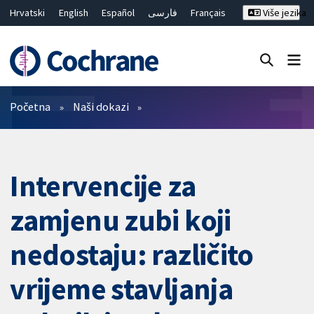
Hrvatski
English
Español
فارسی
Français
Više jezika
Русский
Deutsch
Bahasa Malaysia
ไทย
繁體中文
简体中文
Close search ✖
Prečistači
Početna
Naši dokazi
Intervencije za
zamjenu zubi koji
nedostaju: različito
vrijeme stavljanja