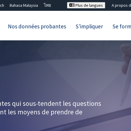
ch
Bahasa Malaysia
ไทย
Plus de langues
A propos d
Nos données probantes
S'impliquer
Se for
Fermer la recherche ✖
I
es qui sous-tendent les questions
nant les moyens de prendre de