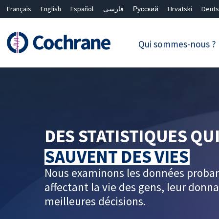
Français
English
Español
فارسی
Русский
Hrvatski
Deuts
繁體中文
简体中文
Qui sommes-nous ?
Filtres
DES STATISTIQUES QU
SAUVENT DES VIES
Nous examinons les données probant
affectant la vie des gens, leur don
meilleures décisions.