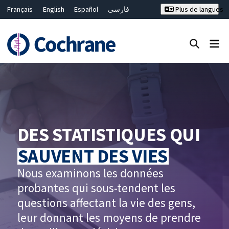
Français
English
Español
فارسی
Plus de langues
Русский
Hrvatski
Deutsch
Bahasa Malaysia
ไทย
繁體中文
简体中文
Fermer la recherche ✖
Filtres
DES STATISTIQUES QUI
SAUVENT DES VIES
Nous examinons les données
probantes qui sous-tendent les
questions affectant la vie des gens,
leur donnant les moyens de prendre