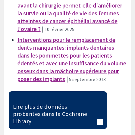
avant la chirurgie permet-elle d'améliorer
la survie ou la qualité de vie des femmes
atteintes de cancer épithélial avancé de
l'ovaire ?
|
10 février 2025
Interventions pour le remplacement de
dents manquantes: implants dentaires
dans les pommettes pour les patients
édentés et avec une insuffisance du volume
osseux dans la mâchoire supérieure pour
poser des implants
|
5 septembre 2013
Lire plus de données
probantes dans la Cochrane
Library