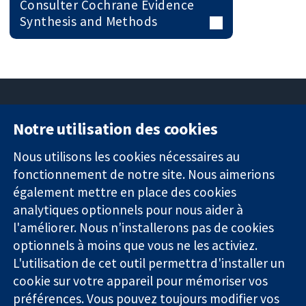
Consulter Cochrane Evidence
Synthesis and Methods
Notre utilisation des cookies
11-13 Cavendish
Contactez-
Square
nous
Nous utilisons les cookies nécessaires au
Des données
Londres
Actualités
fonctionnement de notre site. Nous aimerions
probantes.
W1G0AN
Service de
également mettre en place des cookies
Des décisions
Royaume-Uni
presse
analytiques optionnels pour nous aider à
éclairées.
Qui sommes-
l'améliorer. Nous n'installerons pas de cookies
Une meilleure
nous
santé.
Offres
optionnels à moins que vous ne les activiez.
d'emploi
L'utilisation de cet outil permettra d'installer un
Cochrane
cookie sur votre appareil pour mémoriser vos
Library
préférences. Vous pouvez toujours modifier vos