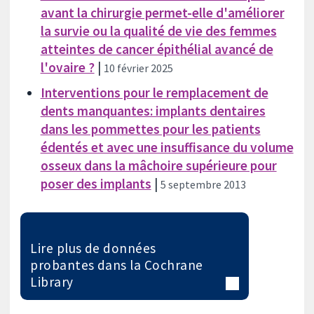
avant la chirurgie permet-elle d'améliorer
la survie ou la qualité de vie des femmes
atteintes de cancer épithélial avancé de
l'ovaire ?
|
10 février 2025
Interventions pour le remplacement de
dents manquantes: implants dentaires
dans les pommettes pour les patients
édentés et avec une insuffisance du volume
osseux dans la mâchoire supérieure pour
poser des implants
|
5 septembre 2013
Lire plus de données
probantes dans la Cochrane
Library