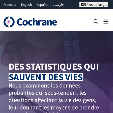
Français
English
Español
فارسی
Plus de langues
Русский
Hrvatski
Deutsch
Bahasa Malaysia
ไทย
繁體中文
简体中文
Fermer la recherche ✖
Filtres
DES STATISTIQUES QUI
SAUVENT DES VIES
Nous examinons les données
probantes qui sous-tendent les
questions affectant la vie des gens,
leur donnant les moyens de prendre