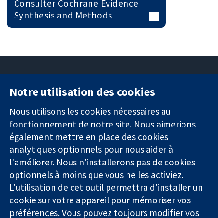
Consulter Cochrane Evidence
Synthesis and Methods
Notre utilisation des cookies
11-13 Cavendish
Contactez-
Square
nous
Nous utilisons les cookies nécessaires au
Des données
Londres
Actualités
fonctionnement de notre site. Nous aimerions
probantes.
W1G0AN
Service de
également mettre en place des cookies
Des décisions
Royaume-Uni
presse
analytiques optionnels pour nous aider à
éclairées.
Qui sommes-
l'améliorer. Nous n'installerons pas de cookies
Une meilleure
nous
santé.
Offres
optionnels à moins que vous ne les activiez.
d'emploi
L'utilisation de cet outil permettra d'installer un
Cochrane
cookie sur votre appareil pour mémoriser vos
Library
préférences. Vous pouvez toujours modifier vos