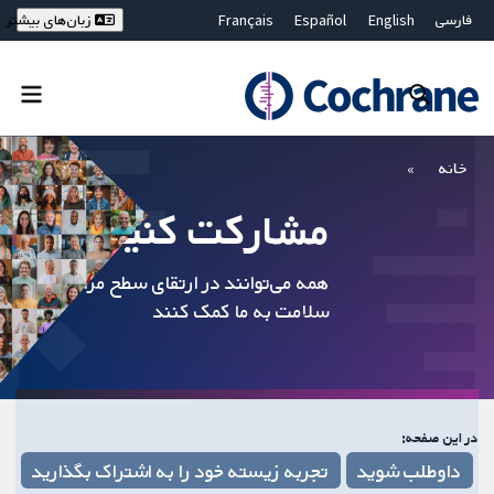
فارسی
English
Español
Français
زبان‌های بیشتر
Deutsch
Hrvatski
Русский
简体中文
繁體中文
ไทย
Bahasa Malaysia
بستن جستجو ✖
فیلترها
خانه
مشارکت کنید
همه می‌توانند در ارتقای سطح مراقبت‌های
سلامت به ما کمک کنند
در این صفحه:
داوطلب شوید
تجربه زیسته خود را به اشتراک بگذارید