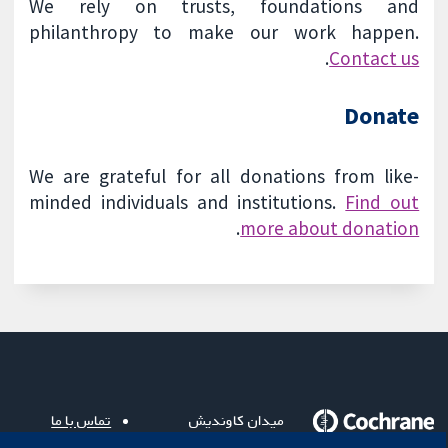
We rely on trusts, foundations and
philanthropy to make our work happen.
.
Contact us
Donate
We are grateful for all donations from like-
minded individuals and institutions.
Find out
.
more about donation
میدان کاوندیش
تماس با ما
۱۳-۱۱
اخبار