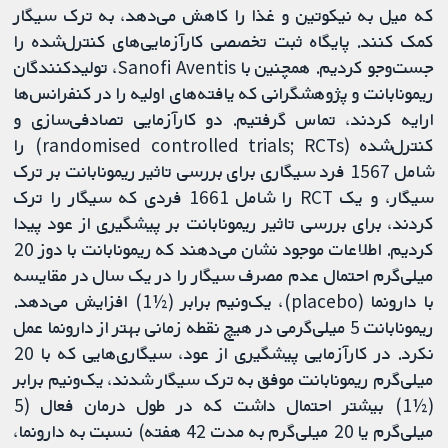
که میل به نیکوتین و غذا را کاهش می‌دهد، به ترک سیگار
کمک کنند. پایگاه ثبت تخصصی کارآزمایی‌های کنترل‌شده را
جست‌وجو کردیم. همچنین با Sanofi Aventis، تولیدکنندگان
ریمونابانت و پژوهشگرانی که یافته‌های اولیه را در کنفرانس‌ها
ارایه کردند، تماس گرفتیم. دو کارآزمایی تصادفی‌سازی و
کنترل‌شده (randomised controlled trials; RCTs) را
شامل 1567 فرد سیگاری برای بررسی تاثیر ریمونابانت بر ترک
سیگار، و یک RCT را شامل 1661 فردی که سیگار را ترک
کردند، برای بررسی تاثیر ریمونابانت بر پیشگیری از عود پیدا
کردیم. اطلاعات موجود نشان می‌دهند که ریمونابانت با دوز 20
میلی‌گرم احتمال عدم مصرف سیگار را در یک سال در مقایسه
با دارونما (placebo)، یک‌ونیم برابر (½1) افزایش می‌دهد.
ریمونابانت 5 میلی‌گرمی در هیچ نقطه زمانی بهتر از دارونما عمل
نکرد. در کارآزمایی پیشگیری از عود، سیگاری‌هایی که با 20
میلی‌گرم ریمونابانت موفق به ترک سیگار شدند، یک‌ونیم برابر
(½1) بیشتر احتمال داشت که در طول درمان فعال (5
میلی‌گرم یا 20 میلی‌گرم به مدت 42 هفته) نسبت به دارونما،