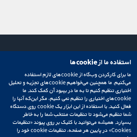
استفاده ما از cookie‌ها
میدان کاوندیش
تماس با ما
۱۳-۱۱
اخبار
ما برای کارکردن وب‌گاه از cookie‌های لازم استفاده
تحقیقات قابل
لندن
دفتر رسانه‌ای
اعتماد.
می‌کنیم. ما همچنین می‌خواهیم cookie‌های تجزیه و تحلیل
W1G 0AN
درباره ما
تصمیم‌گیری آگاهانه.
بریتانیا
فرصت‌های
اختیاری تنظیم کنیم تا به ما در بهبود آن کمک کند. ما
سلامت بهتر.
شغلی
cookie‌های اختیاری را تنظیم نمی کنیم، مگر این‌که آنها را
Cochrane
فعال کنید. با استفاده از این ابزار یک cookie‌ روی دستگاه
Library
شما تنظیم می‌شود تا تنظیمات منتخب شما را به خاطر
بسپارد. همیشه می‌توانید با کلیک بر روی پیوند «تنظیمات
Cookies» در پایین هر صفحه، تنظیمات cookie‌ خود را
شبکه همکاری کاکرین، یک مؤسسه خیریه (شماره 1045921) و یک شرکت با