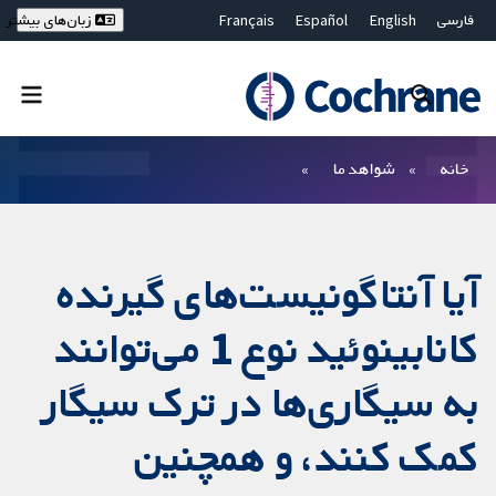
فارسی
English
Español
Français
زبان‌های بیشتر
Deutsch
Hrvatski
Русский
简体中文
繁體中文
ไทย
Bahasa Malaysia
بستن جستجو ✖
فیلترها
خانه
شواهد ما
آیا آنتاگونیست‌های گیرنده
کانابینوئید نوع 1 می‌توانند
به سیگاری‌ها در ترک سیگار
کمک کنند، و همچنین