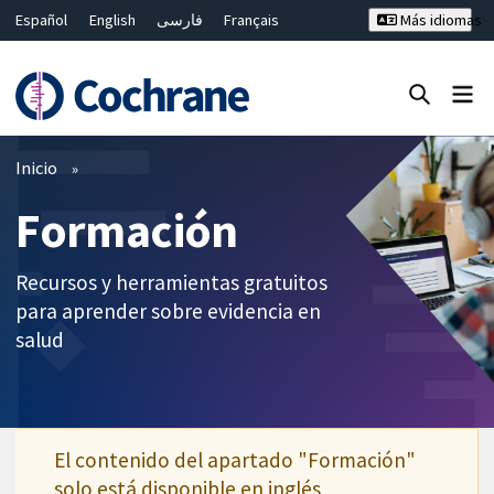
Español
English
فارسی
Français
Más idiomas
Русский
Hrvatski
Deutsch
Bahasa Malaysia
ไทย
繁體中文
简体中文
Cerrar búsqueda ✖
Filtros
Inicio
Formación
Recursos y herramientas gratuitos
para aprender sobre evidencia en
salud
El contenido del apartado "Formación"
solo está disponible en inglés