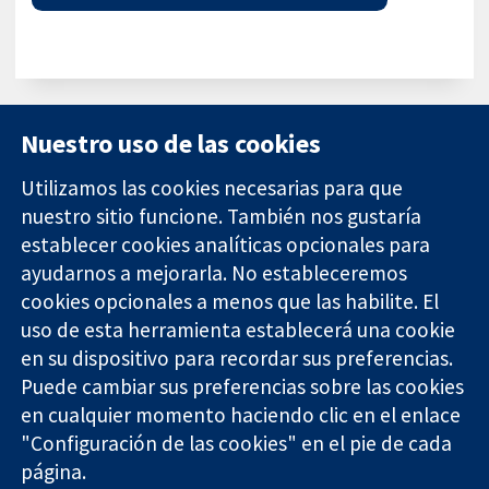
Nuestro uso de las cookies
Utilizamos las cookies necesarias para que
nuestro sitio funcione. También nos gustaría
11-13 Cavendish
Contacto
establecer cookies analíticas opcionales para
Square
Noticias
ayudarnos a mejorarla. No estableceremos
Evidencia fiable.
Londres
Prensa
Decisiones
cookies opcionales a menos que las habilite. El
W1G 0AN
Sobre
informadas.
Reino Unido
nosotros
uso de esta herramienta establecerá una cookie
Mejor salud.
Empleo
en su dispositivo para recordar sus preferencias.
Cochrane
Puede cambiar sus preferencias sobre las cookies
Library
en cualquier momento haciendo clic en el enlace
"Configuración de las cookies" en el pie de cada
página.
The Cochrane Collaboration is a charity (no. 1045921) and a