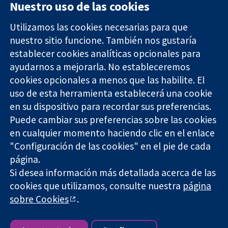
Nuestro uso de las cookies
Utilizamos las cookies necesarias para que
nuestro sitio funcione. También nos gustaría
11-13 Cavendish
Contacto
establecer cookies analíticas opcionales para
Square
Noticias
ayudarnos a mejorarla. No estableceremos
Evidencia fiable.
Londres
Prensa
Decisiones
W1G 0AN
Sobre
cookies opcionales a menos que las habilite. El
informadas.
Reino Unido
nosotros
uso de esta herramienta establecerá una cookie
Mejor salud.
Empleo
en su dispositivo para recordar sus preferencias.
Cochrane
Puede cambiar sus preferencias sobre las cookies
Library
en cualquier momento haciendo clic en el enlace
"Configuración de las cookies" en el pie de cada
página.
The Cochrane Collaboration is a charity (no. 1045921) and a
Si desea información más detallada acerca de las
company limited by guarantee (no. 03044323) registered in
England & Wales. VAT registration number GB 718 2127 49.
cookies que utilizamos, consulte nuestra
página
sobre Cookies
.
Copyright © 2026 The Cochrane Collaboration
Términos y condiciones del sitio web
|
Responsabilidades
|