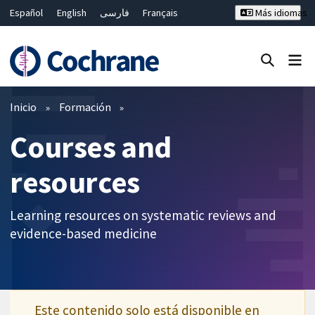
Español
English
فارسی
Français
Más idiomas
Русский
Hrvatski
Deutsch
Bahasa Malaysia
ไทย
繁體中文
简体中文
Cerrar búsqueda ✖
Filtros
Inicio
Formación
Courses and
resources
Learning resources on systematic reviews and
evidence-based medicine
Este contenido solo está disponible en