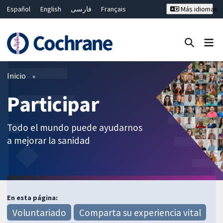
Español
English
فارسی
Français
Más idiomas
Русский
Hrvatski
Deutsch
Bahasa Malaysia
ไทย
繁體中文
简体中文
Cerrar búsqueda ✖
Filtros
Inicio
Participar
Todo el mundo puede ayudarnos
a mejorar la sanidad
En esta página:
Voluntariado
Comparta su experiencia vital