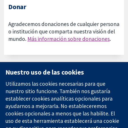
Donar
Agradecemos donaciones de cualquier persona
o institución que comparta nuestra visión del
mundo.
Más información sobre donaciones
.
Nuestro uso de las cookies
Utilizamos las cookies necesarias para que
nuestro sitio funcione. También nos gustaría
11-13 Cavendish
Contacto
establecer cookies analíticas opcionales para
Square
Noticias
Evidencia fiable.
ayudarnos a mejorarla. No estableceremos
Londres
Prensa
Decisiones
W1G 0AN
Sobre
cookies opcionales a menos que las habilite. El
informadas.
Reino Unido
nosotros
uso de esta herramienta establecerá una cookie
Mejor salud.
Empleo