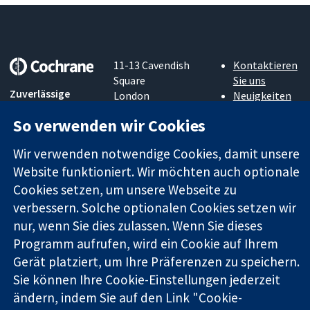
11-13 Cavendish
Kontaktieren
Square
Sie uns
Zuverlässige
London
Neuigkeiten
Evidenz
W1G0AN
Pressestelle
So verwenden wir Cookies
Informierte
Vereinigtes
Über uns
Entscheidungen
Königreich
Stellenangebot
Wir verwenden notwendige Cookies, damit unsere
Bessere
Cochrane
Gesundheit
Website funktioniert. Wir möchten auch optionale
Library
Cookies setzen, um unsere Webseite zu
verbessern. Solche optionalen Cookies setzen wir
nur, wenn Sie dies zulassen. Wenn Sie dieses
Die Cochrane Collaboration ist eine gemeinützige Organisation
(Nr. 1045921) und in England und in Wales als eine Gesellschaft
Programm aufrufen, wird ein Cookie auf Ihrem
mit beschränkter Haftung (Nr. 03044323) registriert.
Gerät platziert, um Ihre Präferenzen zu speichern.
Umsatzsteuer-Identifikationsnummer GB 718 2127 49.
Sie können Ihre Cookie-Einstellungen jederzeit
ändern, indem Sie auf den Link "Cookie-
Copyright © 2026 The Cochrane Collaboration