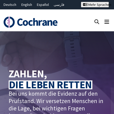
Deutsch
English
Español
فارسی
Mehr Sprachen
Français
Русский
Hrvatski
Bahasa Malaysia
ไทย
繁體中文
简体中文
Close search ✖
Filter
ZAHLEN,
DIE LEBEN RETTEN
Bei uns kommt die Evidenz auf den
Prüfstand. Wir versetzen Menschen in
die Lage, bei wichtigen Fragen