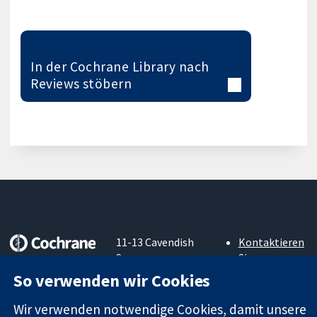
In der Cochrane Library nach
Reviews stöbern
11-13 Cavendish
Kontaktieren
Square
Sie uns
Zuverlässige
London
Neuigkeiten
So verwenden wir Cookies
Evidenz
W1G0AN
Pressestelle
Informierte
Vereinigtes
Über uns
Wir verwenden notwendige Cookies, damit unsere