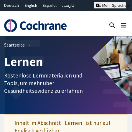
Deutsch
English
Español
فارسی
Mehr Sprachen
Français
Русский
Hrvatski
Bahasa Malaysia
ไทย
繁體中文
简体中文
Close search ✖
Filter
Startseite
Lernen
Kostenlose Lernmaterialien und
Tools, um mehr über
Gesundheitsevidenz zu erfahren
Inhalt im Abschnitt "Lernen" ist nur auf
Englisch verfügbar